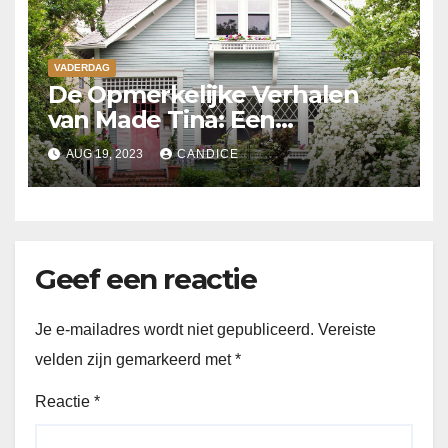
VADERDAG
De Opmerkelijke Verhalen
van Made Tina: Een
Levendige Uitbeelding van
AUG 19, 2023
CANDICE
Moed en
Doorzettingsvermogen
Geef een reactie
Je e-mailadres wordt niet gepubliceerd.
Vereiste
velden zijn gemarkeerd met
*
Reactie
*