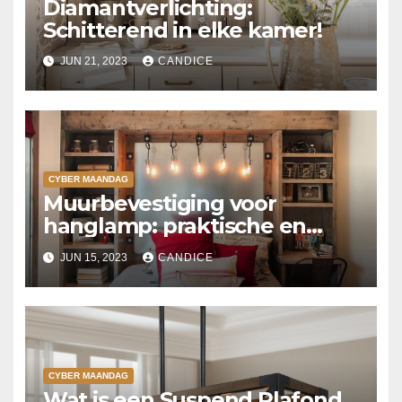
Diamantverlichting:
Schitterend in elke kamer!
JUN 21, 2023
CANDICE
CYBER MAANDAG
Muurbevestiging voor
hanglamp: praktische en
stijlvolle oplossing voor elke
JUN 15, 2023
CANDICE
ruimte
CYBER MAANDAG
Wat is een Suspend Plafond