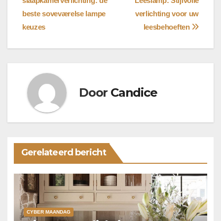
slaapkamerverlichting: de
Leeslamp: Stijlvolle
navigatie
beste soveværelse lampe
verlichting voor uw
keuzes
leesbehoeften
Door
Candice
Gerelateerd bericht
CYBER MAANDAG