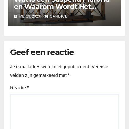
en Waarom Wordt Het
Gebruikt?
MEI 29, 2023
CANDICE
Geef een reactie
Je e-mailadres wordt niet gepubliceerd.
Vereiste
velden zijn gemarkeerd met
*
Reactie
*