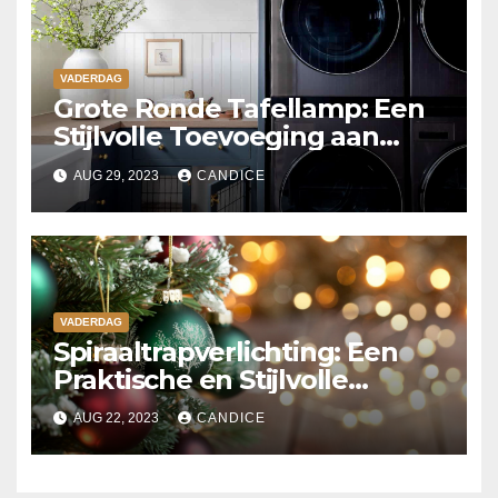
VADERDAG
Grote Ronde Tafellamp: Een
Stijlvolle Toevoeging aan
Jouw Interieur
AUG 29, 2023
CANDICE
VADERDAG
Spiraaltrapverlichting: Een
Praktische en Stijlvolle
Oplossing voor uw Interieur
AUG 22, 2023
CANDICE