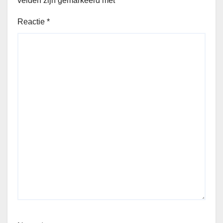
velden zijn gemarkeerd met
*
Reactie
*