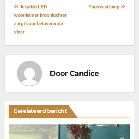
Bericht
Jellyfish LED
Parentesi lamp
woonkamer kroonluchter
navigatie
zorgt voor betoverende
sfeer
Door
Candice
Gerelateerd bericht