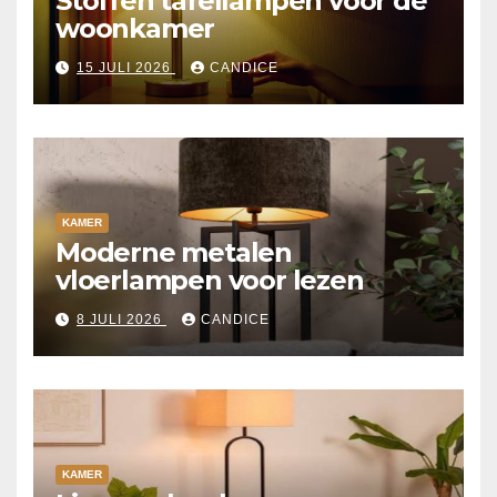
Stoffen tafellampen voor de
woonkamer
15 JULI 2026
CANDICE
KAMER
Moderne metalen
vloerlampen voor lezen
8 JULI 2026
CANDICE
KAMER