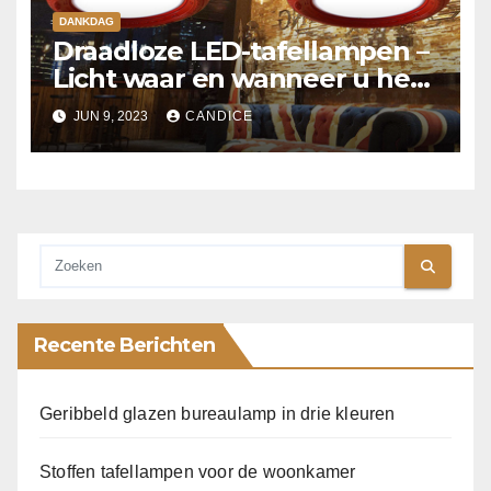
DANKDAG
Draadloze LED-tafellampen –
Licht waar en wanneer u het
nodig heeft!
JUN 9, 2023
CANDICE
Recente Berichten
Geribbeld glazen bureaulamp in drie kleuren
Stoffen tafellampen voor de woonkamer