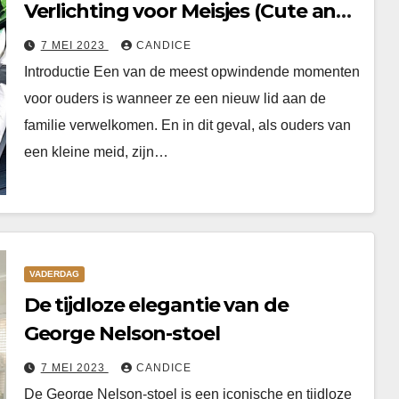
Verlichting voor Meisjes (Cute and
Stylish Nursery Lighting for Baby
7 MEI 2023
CANDICE
Girls)
Introductie Een van de meest opwindende momenten
voor ouders is wanneer ze een nieuw lid aan de
familie verwelkomen. En in dit geval, als ouders van
een kleine meid, zijn…
VADERDAG
De tijdloze elegantie van de
George Nelson-stoel
7 MEI 2023
CANDICE
De George Nelson-stoel is een iconische en tijdloze