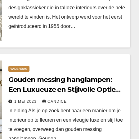
designklassieker die in talloze interieurs over de hele
wereld te vinden is. Het ontwerp werd voor het eerst
geïntroduceerd in 1955 door…
VADERDAG
Gouden messing hanglampen:
Een Luxueuze en Stijlvolle Optie
voor Jouw Interieur
1 MEI 2023
CANDICE
Inleiding Als je op zoek bent naar een manier om je
interieur op te fleuren en een vleugje luxe en stijl toe
te voegen, overweeg dan gouden messing
hanglampen. Gouden…