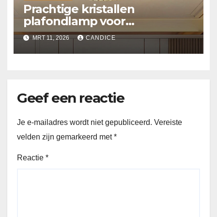
Prachtige kristallen
plafondlamp voor
slaapkamer
MRT 11, 2026
CANDICE
Geef een reactie
Je e-mailadres wordt niet gepubliceerd.
Vereiste
velden zijn gemarkeerd met
*
Reactie
*