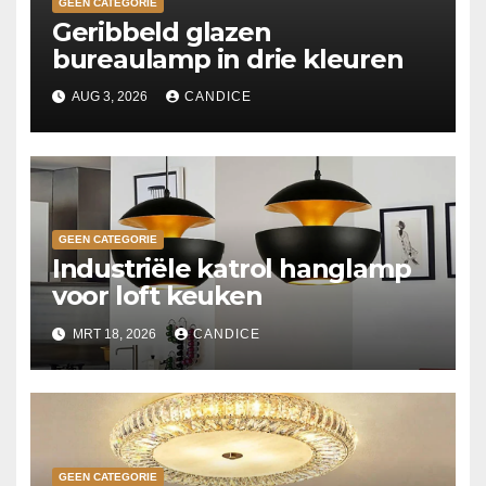
GEEN CATEGORIE
Geribbeld glazen
bureaulamp in drie kleuren
AUG 3, 2026
CANDICE
GEEN CATEGORIE
Industriële katrol hanglamp
voor loft keuken
MRT 18, 2026
CANDICE
GEEN CATEGORIE