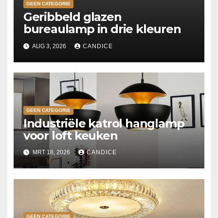
GEEN CATEGORIE
Geribbeld glazen
bureaulamp in drie kleuren
AUG 3, 2026
CANDICE
GEEN CATEGORIE
Industriële katrol hanglamp
voor loft keuken
MRT 18, 2026
CANDICE
GEEN CATEGORIE