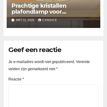
Prachtige kristallen
plafondlamp voor
slaapkamer
MRT 11, 2026
CANDICE
Geef een reactie
Je e-mailadres wordt niet gepubliceerd.
Vereiste
velden zijn gemarkeerd met
*
Reactie
*