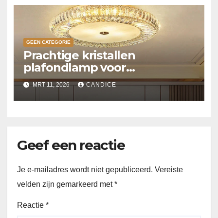
GEEN CATEGORIE
Prachtige kristallen
plafondlamp voor
slaapkamer
MRT 11, 2026
CANDICE
Geef een reactie
Je e-mailadres wordt niet gepubliceerd.
Vereiste
velden zijn gemarkeerd met
*
Reactie
*