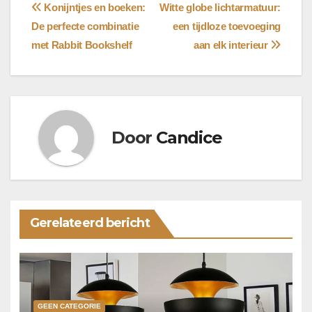
Bericht
Konijntjes en boeken:
Witte globe lichtarmatuur:
De perfecte combinatie
een tijdloze toevoeging
navigatie
met Rabbit Bookshelf
aan elk interieur
Door
Candice
Gerelateerd bericht
GEEN CATEGORIE