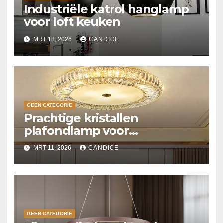
Industriële katrol hanglamp
voor loft keuken
MRT 18, 2026
CANDICE
GEEN CATEGORIE
Prachtige kristallen
plafondlamp voor
slaapkamer
MRT 11, 2026
CANDICE
GEEN CATEGORIE