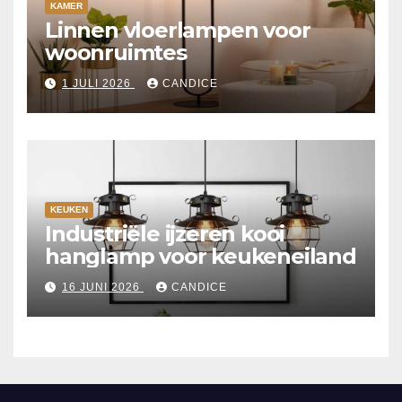
KAMER
Linnen vloerlampen voor
woonruimtes
1 JULI 2026
CANDICE
KEUKEN
Industriële ijzeren kooi
hanglamp voor keukeneiland
16 JUNI 2026
CANDICE