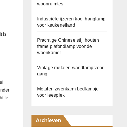
woonruimtes
Industriële ijzeren kooi hanglamp
voor keukeneiland
t is
Prachtige Chinese stijl houten
r
frame plafondlamp voor de
woonkamer
Vintage metalen wandlamp voor
gang
el
Metalen zwenkarm bedlampje
inder
voor leesplek
ht te
Archieven