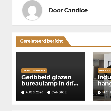
Door
Candice
Gerelateerd bericht
GEEN CATEGORIE
GEEN CA
Geribbeld glazen
Indu
bureaulamp in drie
hang
kleuren
keu
AUG 3, 2026
CANDICE
MRT 1