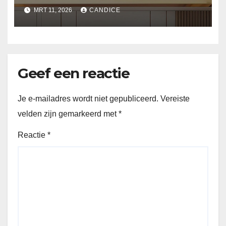
slaapkamer
MRT 11, 2026
CANDICE
Geef een reactie
Je e-mailadres wordt niet gepubliceerd.
Vereiste
velden zijn gemarkeerd met
*
Reactie
*