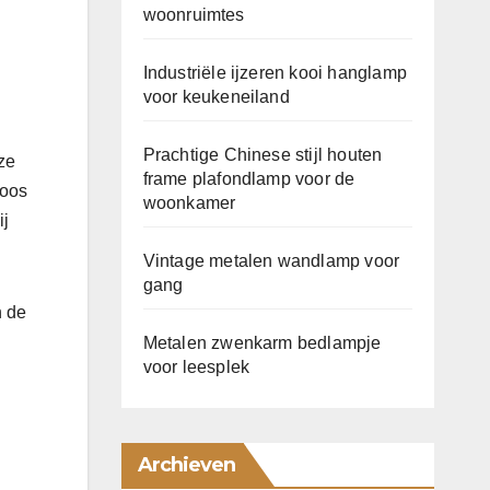
woonruimtes
Industriële ijzeren kooi hanglamp
voor keukeneiland
Prachtige Chinese stijl houten
ze
frame plafondlamp voor de
loos
woonkamer
ij
Vintage metalen wandlamp voor
gang
n de
Metalen zwenkarm bedlampje
voor leesplek
Archieven