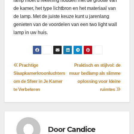
lamp moet u rekening houden met de grootte van
de kamer, het type lichtbron en het materiaal van
de lamp. Met de juiste keuze kunt u jarenlang
genieten van de voordelen van een two light wall
lamp in uw huis.
Bericht
Prachtige
Praktisch en stijlvol: de
Slaapkamerkroonluchters
muur bedlamp als slimme
navigatie
om de Sfeer in Je Kamer
oplossing voor kleine
te Verbeteren
ruimtes
Door
Candice