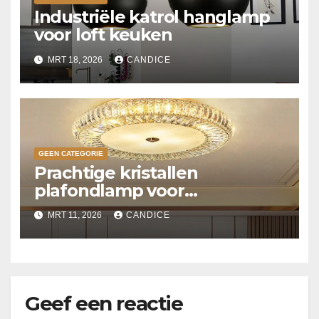
Industriële katrol hanglamp
voor loft keuken
MRT 18, 2026
CANDICE
GEEN CATEGORIE
Prachtige kristallen
plafondlamp voor
slaapkamer
MRT 11, 2026
CANDICE
Geef een reactie