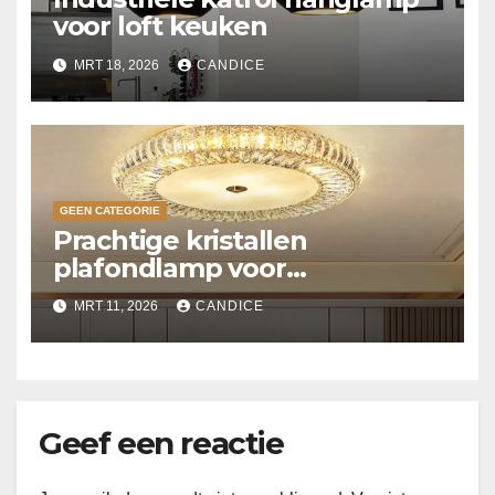
voor loft keuken
MRT 18, 2026
CANDICE
GEEN CATEGORIE
Prachtige kristallen
plafondlamp voor
slaapkamer
MRT 11, 2026
CANDICE
Geef een reactie