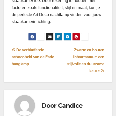
slaapkamer toe. Door rekening te houden met
factoren zoals functionaliteit, stijl en maat, kun je
de perfecte Art Deco nachtlamp vinden voor jouw
slaapkamerinrichting.
Bericht
De verbluffende
Zwarte en houten
schoonheid van de Fade
lichtarmatuur: een
navigatie
hanglamp
stijlvolle en duurzame
keuze
Door
Candice