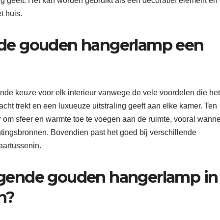
ng geeft. Het kan worden gebruikt als een decoratief element en
t huis.
de gouden hangerlamp een
de keuze voor elk interieur vanwege de vele voordelen die het
acht trekt en een luxueuze uitstraling geeft aan elke kamer. Ten
r om sfeer en warmte toe te voegen aan de ruimte, vooral wann
htingsbronnen. Bovendien past het goed bij verschillende
daartussenin.
gende gouden hangerlamp in
n?