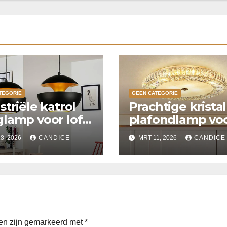
TEGORIE
GEEN CATEGORIE
striële katrol
Prachtige krista
lamp voor loft
plafondlamp vo
ken
slaapkamer
8, 2026
CANDICE
MRT 11, 2026
CANDICE
den zijn gemarkeerd met
*