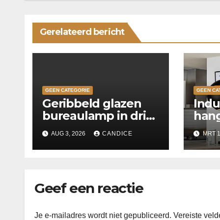
Gerelateerd bericht
GEEN CATEGORIE
GEEN CA
Geribbeld glazen
Indu
bureaulamp in drie
hang
kleuren
keu
AUG 3, 2026
CANDICE
MRT 1
Geef een reactie
Je e-mailadres wordt niet gepubliceerd.
Vereiste vel