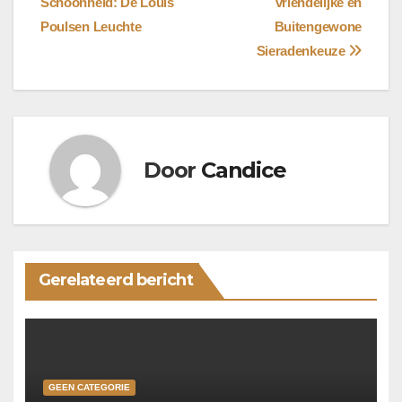
Schoonheid: De Louis
vriendelijke en
navigatie
Poulsen Leuchte
Buitengewone
Sieradenkeuze
Door
Candice
Gerelateerd bericht
GEEN CATEGORIE