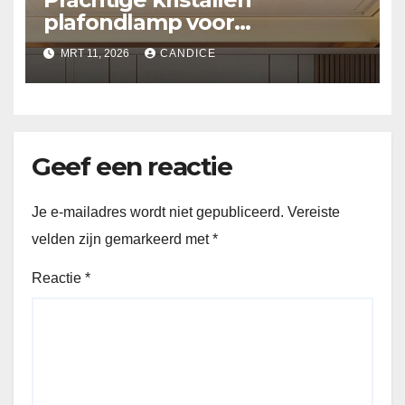
plafondlamp voor
slaapkamer
MRT 11, 2026
CANDICE
Geef een reactie
Je e-mailadres wordt niet gepubliceerd.
Vereiste
velden zijn gemarkeerd met
*
Reactie
*