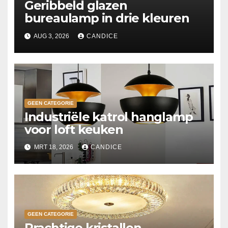
Geribbeld glazen
bureaulamp in drie kleuren
AUG 3, 2026
CANDICE
GEEN CATEGORIE
Industriële katrol hanglamp
voor loft keuken
MRT 18, 2026
CANDICE
GEEN CATEGORIE
Prachtige kristallen