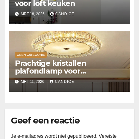
voor loft keuken
MRT 18, 2026
CANDICE
GEEN CATEGORIE
Prachtige kristallen
plafondlamp voor
slaapkamer
MRT 11, 2026
CANDICE
Geef een reactie
Je e-mailadres wordt niet gepubliceerd.
Vereiste