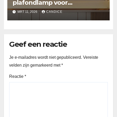
plafondlamp voor
slaapkamer
MRT 11, 2026
CANDICE
Geef een reactie
Je e-mailadres wordt niet gepubliceerd.
Vereiste
velden zijn gemarkeerd met
*
Reactie
*