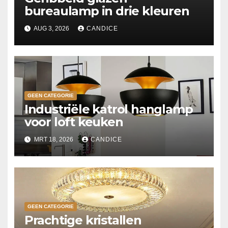
bureaulamp in drie kleuren
AUG 3, 2026
CANDICE
GEEN CATEGORIE
Industriële katrol hanglamp
voor loft keuken
MRT 18, 2026
CANDICE
GEEN CATEGORIE
Prachtige kristallen