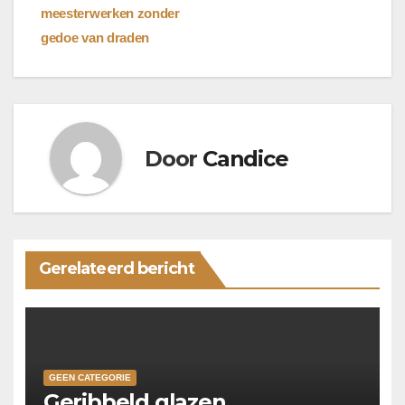
meesterwerken zonder
gedoe van draden
Door
Candice
Gerelateerd bericht
GEEN CATEGORIE
Geribbeld glazen