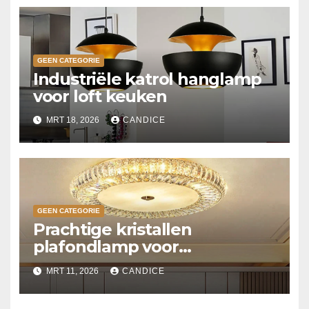
GEEN CATEGORIE
Industriële katrol hanglamp
voor loft keuken
MRT 18, 2026
CANDICE
GEEN CATEGORIE
Prachtige kristallen
plafondlamp voor
slaapkamer
MRT 11, 2026
CANDICE