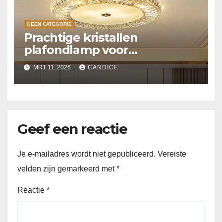
GEEN CATEGORIE
Prachtige kristallen
plafondlamp voor
slaapkamer
MRT 11, 2026
CANDICE
Geef een reactie
Je e-mailadres wordt niet gepubliceerd.
Vereiste
velden zijn gemarkeerd met
*
Reactie
*