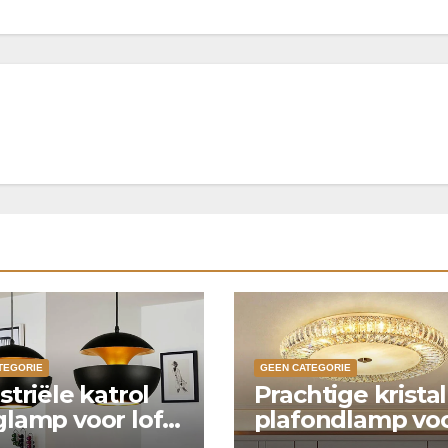
TEGORIE
GEEN CATEGORIE
striële katrol
Prachtige krista
lamp voor loft
plafondlamp vo
ken
slaapkamer