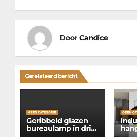
Door
Candice
Gerelateerd bericht
GEEN CATEGORIE
GEEN CA
Geribbeld glazen
Indu
bureaulamp in drie
hang
kleuren
keu