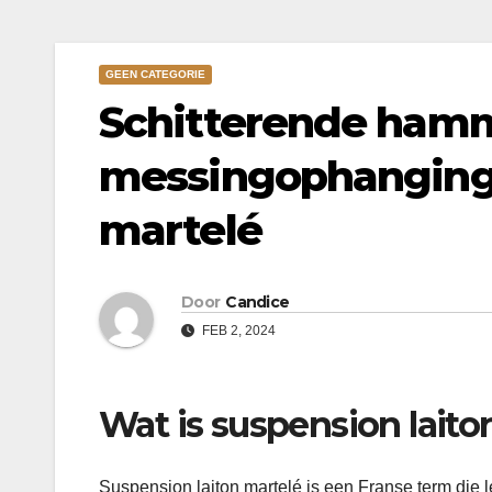
GEEN CATEGORIE
Schitterende ham
messingophanginge
martelé
Door
Candice
FEB 2, 2024
Wat is suspension laito
Suspension laiton martelé is een Franse term die 