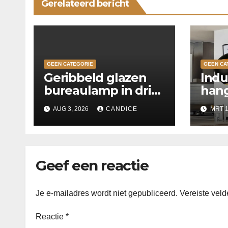
Gerelateerd bericht
GEEN CATEGORIE
GEEN CA
Geribbeld glazen
Indu
bureaulamp in drie
hang
kleuren
keu
AUG 3, 2026
CANDICE
MRT 1
Geef een reactie
Je e-mailadres wordt niet gepubliceerd.
Vereiste vel
Reactie
*