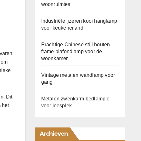
woonruimtes
Industriële ijzeren kooi hanglamp
voor keukeneiland
Prachtige Chinese stijl houten
frame plafondlamp voor de
rvaren
woonkamer
d om
nieke
Vintage metalen wandlamp voor
gang
n. Dit
Metalen zwenkarm bedlampje
 het
voor leesplek
Archieven