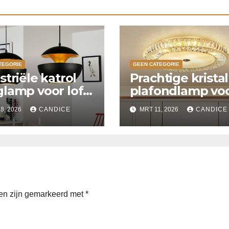
TEGORIE
GEEN CATEGORIE
striële katrol
Prachtige krista
lamp voor loft
plafondlamp vo
ken
slaapkamer
8, 2026
CANDICE
MRT 11, 2026
CANDICE
den zijn gemarkeerd met
*