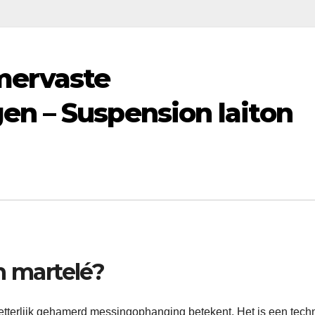
mervaste
n – Suspension laiton
n martelé?
letterlijk gehamerd messingophanging betekent. Het is een tech