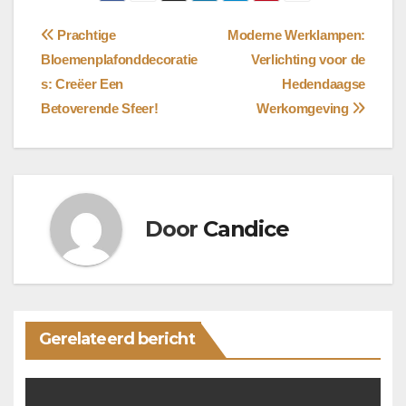
Bericht
Prachtige
Moderne Werklampen:
Bloemenplafonddecoratie
Verlichting voor de
navigatie
s: Creëer Een
Hedendaagse
Betoverende Sfeer!
Werkomgeving
Door
Candice
Gerelateerd bericht