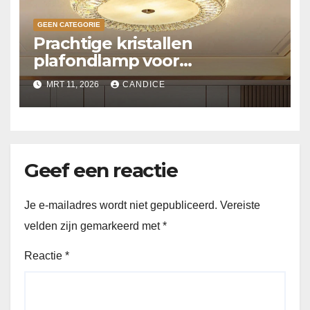
GEEN CATEGORIE
Prachtige kristallen
plafondlamp voor
slaapkamer
MRT 11, 2026
CANDICE
Geef een reactie
Je e-mailadres wordt niet gepubliceerd.
Vereiste
velden zijn gemarkeerd met
*
Reactie
*