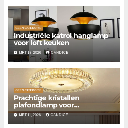
GEEN CATEGORIE
Industriële katrol hanglamp
voor loft keuken
MRT 18, 2026
CANDICE
GEEN CATEGORIE
Prachtige kristallen
plafondlamp voor
slaapkamer
MRT 11, 2026
CANDICE