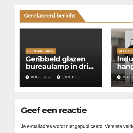
Gerelateerd bericht
GEEN CATEGORIE
GEEN CA
Geribbeld glazen
Indu
bureaulamp in drie
hang
kleuren
keu
AUG 3, 2026
CANDICE
MRT 1
Geef een reactie
Je e-mailadres wordt niet gepubliceerd.
Vereiste vel