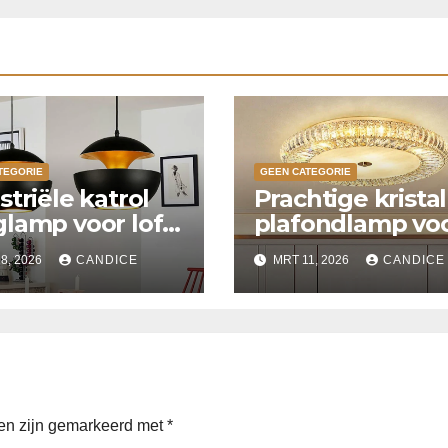
TEGORIE
GEEN CATEGORIE
striële katrol
Prachtige krista
lamp voor loft
plafondlamp vo
ken
slaapkamer
8, 2026
CANDICE
MRT 11, 2026
CANDICE
den zijn gemarkeerd met
*