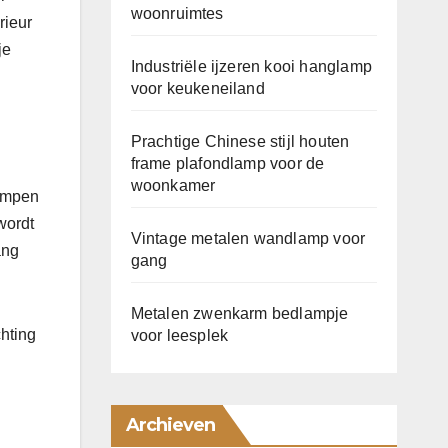
woonruimtes
rieur
je
Industriële ijzeren kooi hanglamp
voor keukeneiland
Prachtige Chinese stijl houten
frame plafondlamp voor de
woonkamer
lampen
wordt
Vintage metalen wandlamp voor
ang
gang
Metalen zwenkarm bedlampje
hting
voor leesplek
Archieven