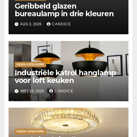
Geribbeld glazen
bureaulamp in drie kleuren
AUG 3, 2026
CANDICE
GEEN CATEGORIE
Industriële katrol hanglamp
voor loft keuken
MRT 18, 2026
CANDICE
GEEN CATEGORIE