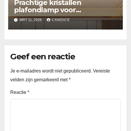
Prachtige kristallen
plafondlamp voor
slaapkamer
MRT 11, 2026
CANDICE
Geef een reactie
Je e-mailadres wordt niet gepubliceerd.
Vereiste
velden zijn gemarkeerd met
*
Reactie
*