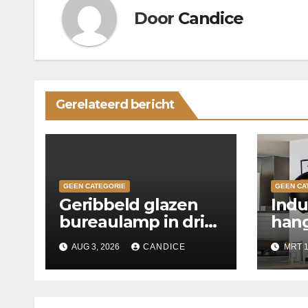
Door
Candice
Gerelateerd bericht
GEEN CATEGORIE
GEEN CA
Geribbeld glazen
Indu
bureaulamp in drie
hang
kleuren
keu
AUG 3, 2026
CANDICE
MRT 1