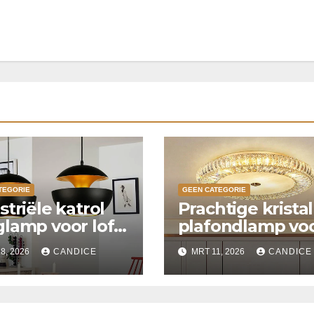
TEGORIE
GEEN CATEGORIE
striële katrol
Prachtige krista
lamp voor loft
plafondlamp vo
ken
slaapkamer
8, 2026
CANDICE
MRT 11, 2026
CANDICE