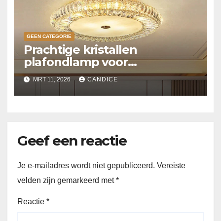
GEEN CATEGORIE
Prachtige kristallen
plafondlamp voor
slaapkamer
MRT 11, 2026
CANDICE
Geef een reactie
Je e-mailadres wordt niet gepubliceerd.
Vereiste
velden zijn gemarkeerd met
*
Reactie
*