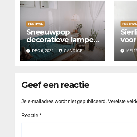
FESTIVAL
FESTIVAL
Sneeuwpop
Sierl
decoratieve lampen
voor
perfect voor Kerst
binn
DEC 6, 2024
CANDICE
MEI 1
Geef een reactie
Je e-mailadres wordt niet gepubliceerd.
Vereiste vel
Reactie
*