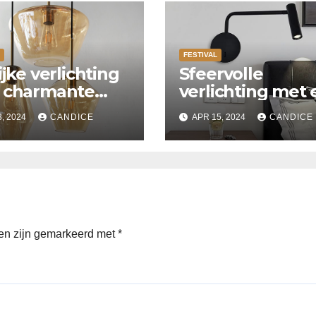
FESTIVAL
ijke verlichting
Sfeervolle
 charmante
verlichting met
enplaats
verlaagd plafon
3, 2024
CANDICE
APR 15, 2024
CANDICE
met Suspended
ceiling light.
den zijn gemarkeerd met
*