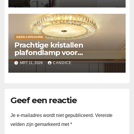
GEEN CATEGORIE
Prachtige kristallen
plafondlamp voor
slaapkamer
MRT 11, 2026
CANDICE
Geef een reactie
Je e-mailadres wordt niet gepubliceerd.
Vereiste
velden zijn gemarkeerd met
*