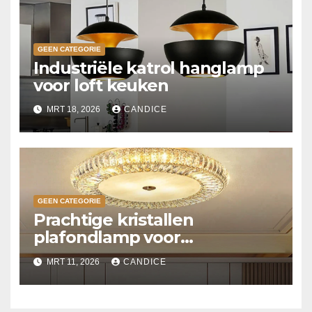
GEEN CATEGORIE
Industriële katrol hanglamp
voor loft keuken
MRT 18, 2026
CANDICE
GEEN CATEGORIE
Prachtige kristallen
plafondlamp voor
slaapkamer
MRT 11, 2026
CANDICE