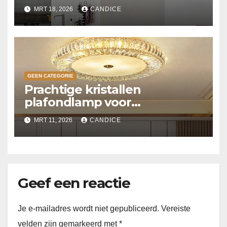
MRT 18, 2026
CANDICE
GEEN CATEGORIE
Prachtige kristallen
plafondlamp voor
slaapkamer
MRT 11, 2026
CANDICE
Geef een reactie
Je e-mailadres wordt niet gepubliceerd.
Vereiste
velden zijn gemarkeerd met
*