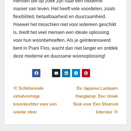
mensen die op zoek zijn naar een moderne
manier van leven. Het heeft vele voordelen, zoals
flexibiliteit, betaalbaarheid en duurzaamheid.
Hoewel het misschien niet voor iedereen geschikt
is, biedt het veel mensen een ideale oplossing
voor hun woonbehoeften. Als je geïnteresseerd
bent in Piani Flos, wacht dan niet langer en ontdek
deze moderne en duurzame woonoplossing!
Bericht
Schitterende
De Japanse Lantaarn
cirkelvormige
Hanglamp: Een Uniek
navigatie
kroonluchter voor een
Stuk voor Een Sfeervol
unieke sfeer
Interieur