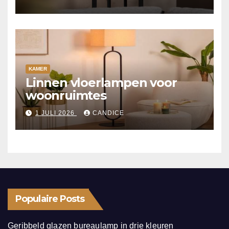
KAMER
Linnen vloerlampen voor
woonruimtes
1 JULI 2026
CANDICE
Populaire Posts
Geribbeld glazen bureaulamp in drie kleuren