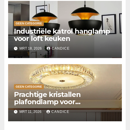
GEEN CATEGORIE
Industriële katrol hanglamp
voor loft keuken
MRT 18, 2026
CANDICE
GEEN CATEGORIE
Prachtige kristallen
plafondlamp voor
slaapkamer
MRT 11, 2026
CANDICE