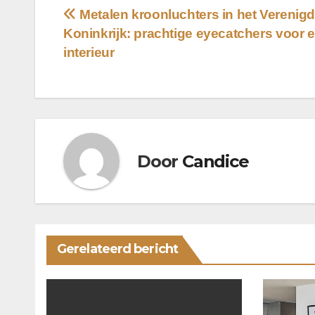
Bericht
Metalen kroonluchters in het Verenig
Koninkrijk: prachtige eyecatchers voor e
navigatie
interieur
Door
Candice
Gerelateerd bericht