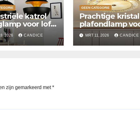
TEGORIE
GEEN CATEGORIE
striële katrol
Prachtige krista
lamp voor loft
plafondlamp vo
ken
slaapkamer
8, 2026
CANDICE
MRT 11, 2026
CANDICE
den zijn gemarkeerd met
*