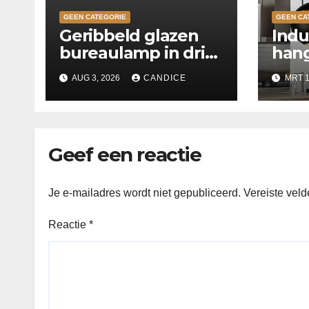
GEEN CATEGORIE
GEEN CA
Geribbeld glazen
Indu
bureaulamp in drie
hang
kleuren
keu
AUG 3, 2026
CANDICE
MRT 1
Geef een reactie
Je e-mailadres wordt niet gepubliceerd.
Vereiste vel
Reactie
*