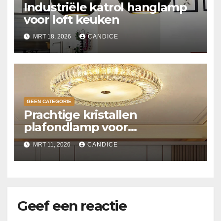
Industriële katrol hanglamp
voor loft keuken
MRT 18, 2026
CANDICE
GEEN CATEGORIE
Prachtige kristallen
plafondlamp voor
slaapkamer
MRT 11, 2026
CANDICE
Geef een reactie