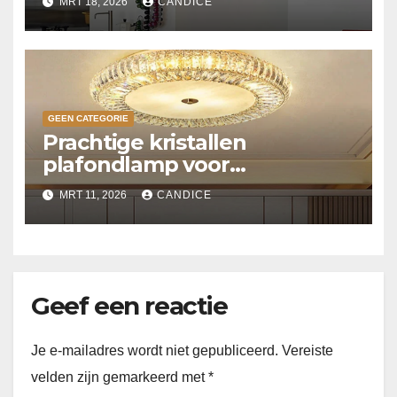
MRT 18, 2026
CANDICE
GEEN CATEGORIE
Prachtige kristallen
plafondlamp voor
slaapkamer
MRT 11, 2026
CANDICE
Geef een reactie
Je e-mailadres wordt niet gepubliceerd.
Vereiste
velden zijn gemarkeerd met
*