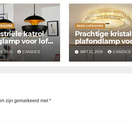
TEGORIE
GEEN CATEGORIE
striële katrol
Prachtige krista
lamp voor loft
plafondlamp vo
ken
slaapkamer
8, 2026
CANDICE
MRT 11, 2026
CANDICE
den zijn gemarkeerd met
*