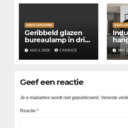
GEEN CATEGORIE
GEEN CA
Geribbeld glazen
Indu
bureaulamp in drie
hang
kleuren
keu
AUG 3, 2026
CANDICE
MRT 1
Geef een reactie
Je e-mailadres wordt niet gepubliceerd.
Vereiste vel
Reactie
*