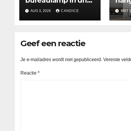
bureaulamp in drie
hang
kleuren
keu
AUG 3, 2026
CANDICE
MRT 1
Geef een reactie
Je e-mailadres wordt niet gepubliceerd.
Vereiste vel
Reactie
*