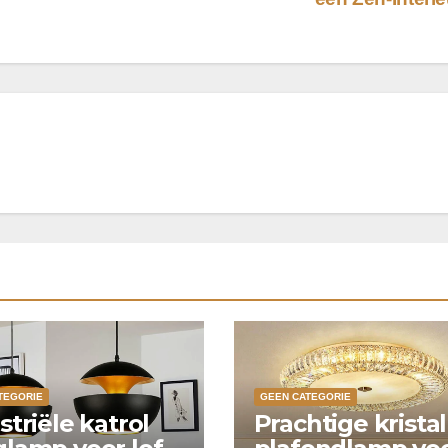
TEGORIE
GEEN CATEGORIE
striële katrol
Prachtige krista