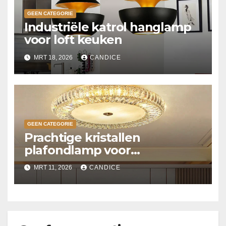
GEEN CATEGORIE
Industriële katrol hanglamp
voor loft keuken
MRT 18, 2026
CANDICE
GEEN CATEGORIE
Prachtige kristallen
plafondlamp voor
slaapkamer
MRT 11, 2026
CANDICE