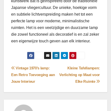
kunstwerk dat is geïnspireerd door de traditionele
Japanse vliegercultuur. De unieke, hoekige vorm
en subtiele lichtverspreiding maken het tot een
perfecte lamp voor moderne, minimalistische
ruimten. Het is een veelzijdige en duurzame lamp
die zowel functioneel als decoratief is en zal zeker
een eigenwijze touch geven aan elk interieur.
Bericht
Vintage 1970’s lamp:
Kleine Tafellampen:
Een Retro Toevoeging aan
Verlichting op Maat voor
navigatie
Jouw Interieur
Elke Ruimte