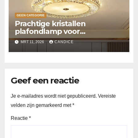
GEEN CATEGORIE
Prachtige kristallen
plafondlamp voor
slaapkamer
MRT 11, 2026
CANDICE
Geef een reactie
Je e-mailadres wordt niet gepubliceerd.
Vereiste
velden zijn gemarkeerd met
*
Reactie
*