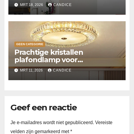
MRT 18, 2026
CANDICE
GEEN CATEGORIE
Prachtige kristallen
plafondlamp voor
slaapkamer
MRT 11, 2026
CANDICE
Geef een reactie
Je e-mailadres wordt niet gepubliceerd.
Vereiste
velden zijn gemarkeerd met
*