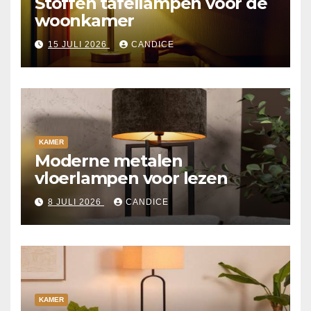
Stoffen tafellampen voor de
woonkamer
15 JULI 2026
CANDICE
KAMER
Moderne metalen
vloerlampen voor lezen
8 JULI 2026
CANDICE
KAMER