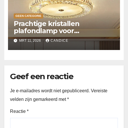
GEEN CATEGORIE
Prachtige kristallen
plafondlamp voor
slaapkamer
MRT 11, 2026
CANDICE
Geef een reactie
Je e-mailadres wordt niet gepubliceerd.
Vereiste
velden zijn gemarkeerd met
*
Reactie
*