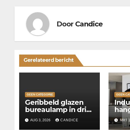
Door
Candice
Gerelateerd bericht
GEEN CATEGORIE
GEEN CA
Geribbeld glazen
Indu
bureaulamp in drie
hang
kleuren
keu
AUG 3, 2026
CANDICE
MRT 1