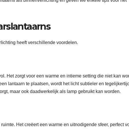
taarns als binnenverlichting en geven we enkele tips voor het
rslantaarns
ichting heeft verschillende voordelen.
vol. Het zorgt voor een warme en intieme setting die niet kan w
n lantaarn te plaatsen, wordt het licht subtieler en tegelijkertij
 zorgt, maar ook daadwerkelijk als lamp gebruikt kan worden.
e ruimte. Het creëert een warme en uitnodigende sfeer, perfect v