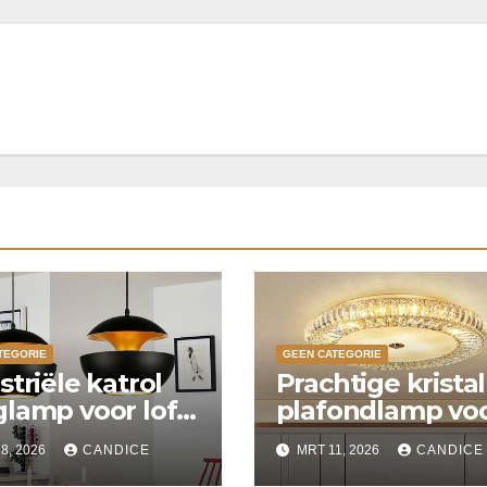
TEGORIE
GEEN CATEGORIE
striële katrol
Prachtige krista
lamp voor loft
plafondlamp vo
ken
slaapkamer
8, 2026
CANDICE
MRT 11, 2026
CANDICE