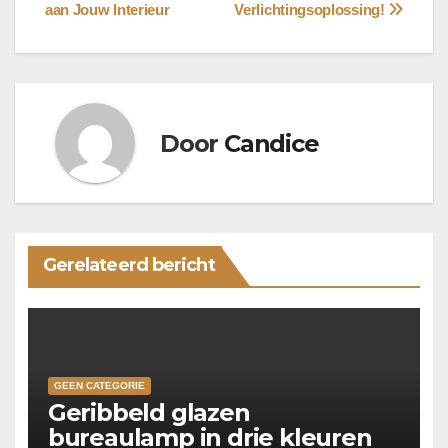
navigatie
aan Jouw Interieur
Verlichtingsoplossing!
Door
Candice
Gerelateerd bericht
GEEN CATEGORIE
Geribbeld glazen
bureaulamp in drie kleuren