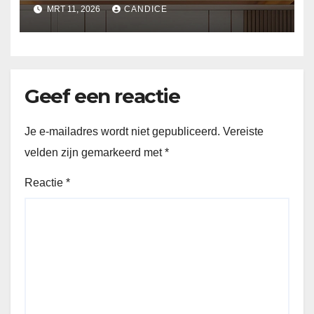
slaapkamer
MRT 11, 2026
CANDICE
Geef een reactie
Je e-mailadres wordt niet gepubliceerd.
Vereiste
velden zijn gemarkeerd met
*
Reactie
*