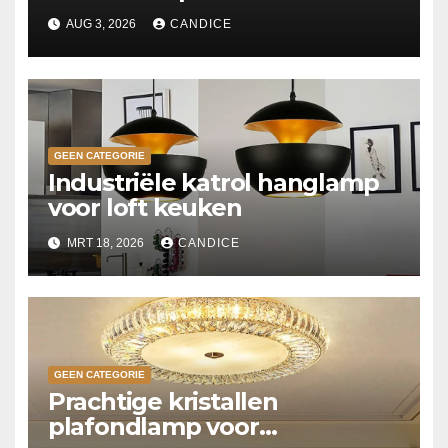
AUG 3, 2026
CANDICE
GEEN CATEGORIE
Industriële katrol hanglamp
voor loft keuken
MRT 18, 2026
CANDICE
GEEN CATEGORIE
Prachtige kristallen
plafondlamp voor