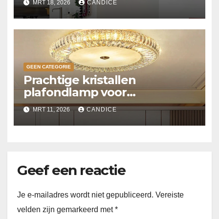
MRT 18, 2026
CANDICE
GEEN CATEGORIE
Prachtige kristallen
plafondlamp voor
slaapkamer
MRT 11, 2026
CANDICE
Geef een reactie
Je e-mailadres wordt niet gepubliceerd.
Vereiste
velden zijn gemarkeerd met
*