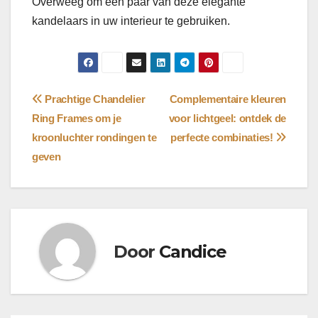
Overweeg om een paar van deze elegante
kandelaars in uw interieur te gebruiken.
Bericht
Prachtige Chandelier
Complementaire kleuren
Ring Frames om je
voor lichtgeel: ontdek de
navigatie
kroonluchter rondingen te
perfecte combinaties!
geven
Door
Candice