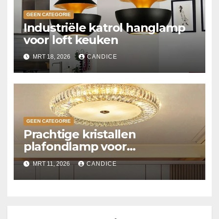
GEEN CATEGORIE
Industriële katrol hanglamp
voor loft keuken
MRT 18, 2026
CANDICE
GEEN CATEGORIE
Prachtige kristallen
plafondlamp voor
slaapkamer
MRT 11, 2026
CANDICE