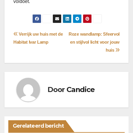
voldoet.
Bericht
Verrijk uw huis met de
Roze wandlamp: Sfeervol
Habitat Ivar Lamp
en stijlvol licht voor jouw
navigatie
huis
Door
Candice
Gerelateerd bericht