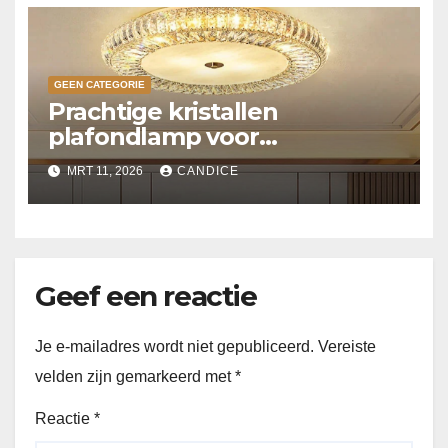
GEEN CATEGORIE
Prachtige kristallen
plafondlamp voor
slaapkamer
MRT 11, 2026
CANDICE
Geef een reactie
Je e-mailadres wordt niet gepubliceerd.
Vereiste
velden zijn gemarkeerd met
*
Reactie
*