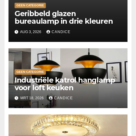
GEEN CATEGORIE
Geribbeld glazen
bureaulamp in drie kleuren
AUG 3, 2026
CANDICE
GEEN CATEGORIE
Industriële katrol hanglamp
voor loft keuken
MRT 18, 2026
CANDICE