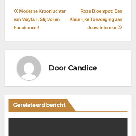
Bericht
Moderne Kroonluchter
Roze Bloempot: Een
van Wayfair: Stijlvol en
Kleurrijke Toevoeging aan
navigatie
Functioneel!
Jouw Interieur
Door
Candice
Gerelateerd bericht