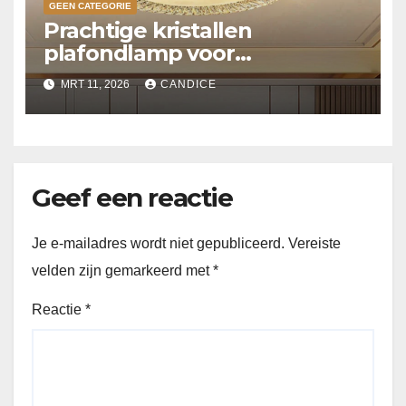
GEEN CATEGORIE
Prachtige kristallen
plafondlamp voor
slaapkamer
MRT 11, 2026
CANDICE
Geef een reactie
Je e-mailadres wordt niet gepubliceerd.
Vereiste
velden zijn gemarkeerd met
*
Reactie
*