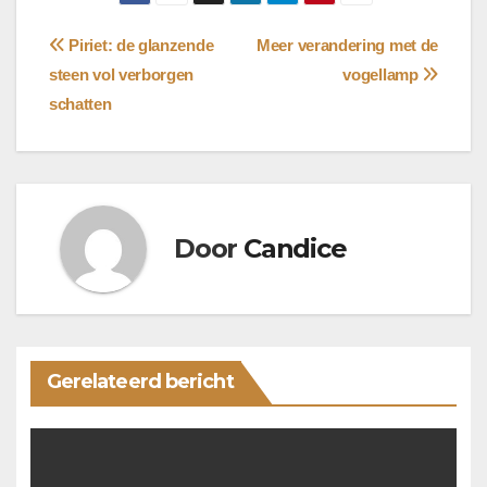
Bericht
Piriet: de glanzende
Meer verandering met de
steen vol verborgen
vogellamp
navigatie
schatten
Door
Candice
Gerelateerd bericht