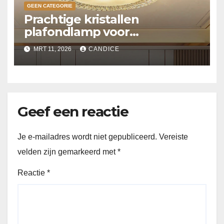
GEEN CATEGORIE
Prachtige kristallen
plafondlamp voor
slaapkamer
MRT 11, 2026
CANDICE
Geef een reactie
Je e-mailadres wordt niet gepubliceerd.
Vereiste
velden zijn gemarkeerd met
*
Reactie
*